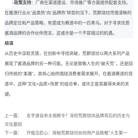
·
政策支持
：厂商在渠道建设、市场推广等方面提供配套支持。
“
”
“
”
在酱酒行业从
品类热
向
品牌热
转型的当下，荒郡烧坊凭借清晰的
品牌定位和产品策略，有望成为赛道中的一匹黑马。对于寻求优质
酱酒品牌的合作伙伴而言，这或许是一个不容错过的机遇。
结语
从历史中汲取灵感，在创新中寻找突破，荒郡烧坊以两大系列产品
“
”
展现了酱酒品牌的另一种可能。无论是致敬人生的
破天荒
，还是回
“
”
归传统的
柔雅
，其核心始终围绕消费者需求展开。在酱酒赛道的竞
“
+
+
”
逐中，这种
文化
品质
场景
的组合拳，或许正是其赢得未来的关
键。
上一篇：
名字源自宋太祖敕令？深挖荒郡烧坊品牌背后的历史与
文化基因
下一篇：
开瓶见匠心：探秘荒郡烧坊如何用产品致敬"人生第一