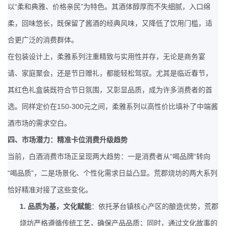
“
”
以
柔和典雅、价格亲民
为特色。其酒体醇厚而不失细腻，入口绵
柔，回味悠长，既保留了酱酒的经典风味，又降低了饮用门槛，适
合更广泛的消费群体。
在包装设计上，柔雅系列注重精致与实用性并存，无论是商务宴
请、家庭聚会，还是节日赠礼，都能轻松驾驭。尤其是临近春节，
其红色礼盒装既符合节日氛围，又彰显品质，成为许多消费者的首
150-300
选。同样定价在
元之间，柔雅系列以高性价比填补了中端酱
酒市场的需求空白。
四、市场潜力：精准卡位消费升级趋势
“
”
当前，白酒消费市场正呈现两大趋势：一是消费者从
喝品牌
转向
“
”
喝品质
，二是场景化、个性化需求日益凸显。荒郡烧坊的两大系列
恰好精准对接了这些变化。
1.
品质为基，文化赋能
：依托茅台镇核心产区的酿造优势，荒郡
烧坊严格遵循传统工艺，确保产品品质；同时，通过文化故事的