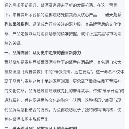
涵的需求不断提升，酱酒赛道迎来了新的发展机遇。在这一背景
——
下，来自贵州茅台镇的荒郡烧坊凭借其两大核心产品
破天荒系
列
和
柔雅系列
，逐渐成为行业关注的潜力股。其品牌背后的文化使
命、产品定位以及对消费场景的精准把握，或许正是其赢得市场青
睐的关键。
一、品牌溯源：从历史中走来的酱香新势力
荒郡烧坊是贵州西部荒野酒业旗下的酱香白酒品牌，其名源自宋太
“
”
祖赵匡胤《赐普贵敕》中的
惟尔贵州，远在要荒
。这一命名不仅体
现了品牌与贵州这片土地的深厚渊源，更承载了致敬先民开荒精神
“
”
的文化使命。品牌通过讲述濮族先民的奋斗故事，传递
破草开荒
的
进取精神，旨在促进民族文化的融合与认同。这种将历史底蕴与现
代品牌理念相结合的方式，为荒郡烧坊赋予了独特的精神内核，使
其在酱酒市场中脱颖而出。
二、破天荒系列：致敬平凡人的高光时刻