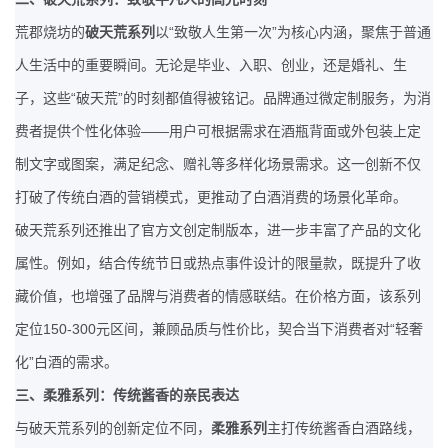
“
”
荒郡烧坊的
破天荒系列
以
致敬人生第一次
为核心内涵，聚焦于普通
人生活中的重要瞬间。无论是毕业、入职、创业，还是婚礼、生
“
”
子，这些
破天荒
的时刻都值得被铭记。品牌通过微定制服务，为消
——
费者提供个性化体验
用户可根据需求在酒瓶背面或外包装上定
制文字或图案，满足纪念、赠礼等多样化场景需求。这一创新不仅
打破了传统白酒的营销模式，更推动了白酒消费的场景化革命。
破天荒系列还推出了官方文创定制版本，进一步丰富了产品的文化
属性。例如，结合传统节日或热点事件设计的限量款，既提升了收
藏价值，也增强了品牌与消费者的情感联结。在价格方面，该系列
150-300
“
定位
元区间，兼顾品质与性价比，契合当下消费者对
轻奢
”
化
白酒的需求。
三、柔雅系列：传统酱香的亲民表达
与破天荒系列的创新定位不同，
柔雅系列
主打传统酱香白酒路线，