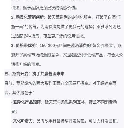
讲述，赋予品牌更深层次的情感价值。
2.
“
场景化营销创新
：破天荒系列的定制化服务，打破了白酒
千
”
瓶一面
的传统，为消费者提供了更多元的选择；柔雅系列则通
过适配多种场景，覆盖更广泛的饮用需求。
3.
150-300
“
”
价格带优势
：
元区间是酱酒消费的
黄金价格带
，既
避开了高端市场的激烈竞争，又显著区别于低端产品，符合大众
消费升级的预期。
五、招商开启：携手共赢酱酒未来
目前，荒郡烧坊的两大系列正面向全国展开招商。对于经销商而
言，其优势在于：
·
差异化产品矩阵
：破天荒与柔雅系列互补，覆盖不同消费场
景；
IP
·
文化
潜力
：品牌故事具备持续开发价值，可助力终端营销；