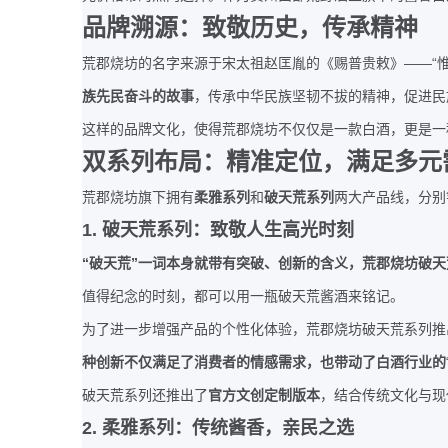
品牌溯源：致敬历史，传承精神
——“
荒郡烧坊的名字来源于宋太祖赵匡胤的《赐普贵敕》
族先民奋斗的故事
，传承中华民族坚韧不拔的精神，促进民
这样的品牌文化，使得荒郡烧坊不仅仅是一款白酒，更是一
双系列布局：精准定位，满足多元
荒郡烧坊旗下拥有
柔雅系列
和
破天荒系列
两大产品线，分别
1.
破天荒系列：致敬人生高光时刻
“
”
破天荒
一词本身就带有突破、创新的含义，荒郡烧坊破天
值得纪念的时刻，都可以用一瓶破天荒酱酒来铭记。
为了进一步增强产品的个性化体验，荒郡烧坊破天荒系列推
种创新不仅满足了消费者的情感需求，也带动了白酒行业的
破天荒系列还推出了
官方文创定制版本
，结合传统文化与现
2.
柔雅系列：传统酱香，亲民之选