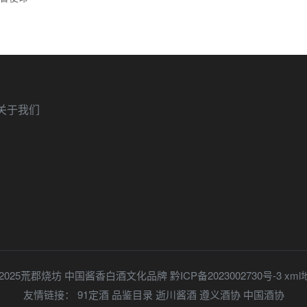
关于我们
ht © 2025荒郡烧坊 中国酱香白酒文化品牌
黔ICP备2023002730号-3
xml
友情链接：
91定酒
品鉴目录
逝川酱酒
遵义酒协
中国酒协