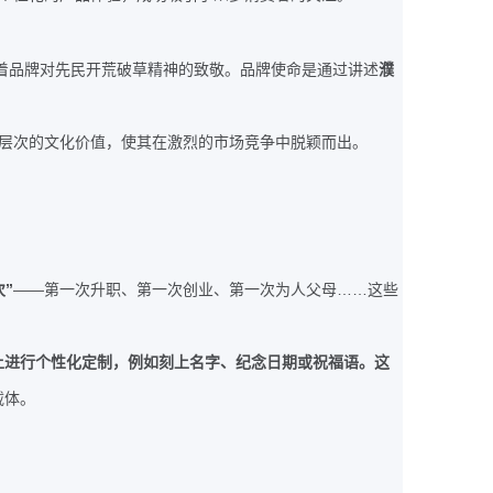
着品牌对先民开荒破草精神的致敬。品牌使命是通过讲述
濮
层次的文化价值，使其在激烈的市场竞争中脱颖而出。
”
——
……
次
第一次升职、第一次创业、第一次为人父母
这些
上进行个性化定制，例如刻上名字、纪念日期或祝福语。这
载体。