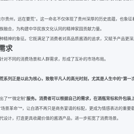
”
惟尔贵州，远在要荒
。这一命名不仅体现了贵州深厚的历史底蕴，也象征
族融合，为构建中华民族文化认同的精神家园贡献力量。
种精神的象征。它既满足了消费者对高品质酱酒的追求，又赋予产品更深
需求
针对不同的消费场景和人群需求，形成了互补的市场布局。
“
荒系列正是以此为核心，致敬平凡人的高光时刻，尤其是人生中的
第一
**“
”
出了
微定制
服务。消费者可以根据自己的需求，在酒瓶背标和外包装
“
”**
场景革命
，让白酒不再只是商务宴请的标配，更成为情感表达的重要
代设计，打造更具收藏价值的酱酒产品，进一步拓宽了消费场景。