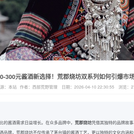
50-300元酱酒新选择！荒郡烧坊双系列如何引爆市
源：
本站
作者：
西部荒野管理
日期：
2026-04-10 22:30:55
浏览：
2
比的酱酒需求日益增长。在众多品牌中，
荒郡烧坊
凭借其独特的品牌故事
酒品牌，荒郡烧坊不仅传承了茅台镇的酱酒工艺，更以独特的文化内涵和