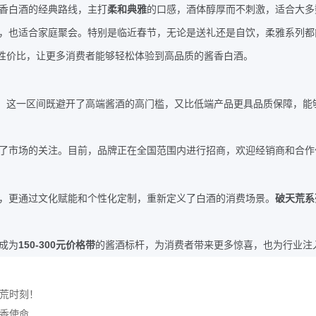
香白酒的经典路线，主打
柔和典雅
的口感，酒体醇厚而不刺激，适合大多
，也适合家庭聚会。特别是临近春节，无论是送礼还是自饮，柔雅系列都
性价比，让更多消费者能够轻松体验到高品质的酱香白酒。
。这一区间既避开了高端酱酒的高门槛，又比低端产品更具品质保障，能
了市场的关注。目前，品牌正在全国范围内进行招商，欢迎经销商和合作
，更通过文化赋能和个性化定制，重新定义了白酒的消费场景。
破天荒系
150-300
成为
元价格带
的酱酒标杆，为消费者带来更多惊喜，也为行业注
荒时刻！
香使命