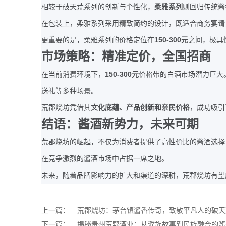
相较于破天荒系列的创新与个性化，
柔雅系列
则回归传统酱
在包装上，柔雅系列采用精致简约的设计，既适合商务宴请
150-300
更重要的是，柔雅系列的价格定位在
元
之间，极具
市场策略：精准定价，全国招商
150-300
在当前消费环境下，
元
价格带的白酒市场潜力巨大
送礼等多种场景。
荒郡烧坊凭借其
文化底蕴、产品创新和亲民价格
，成功吸引
结语：酱酒新势力，未来可期
荒郡烧坊的崛起，不仅为消费者提供了高性价比的酱酒选择
在竞争激烈的酱酒市场中占据一席之地。
未来，随着品牌影响力的扩大和渠道的深耕，荒郡烧坊有望
上一篇：
荒郡烧坊：茅台镇酱香传奇，致敬平凡人的破天
下一篇：
揭秘贵州荒野酒业：从濮族故事到民族融合的酱