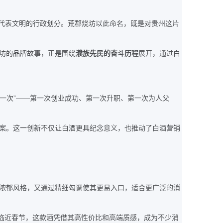
代表文明的行政划分。荒郡烧坊以此命名，既是对贵州这片
坊的品牌故事，正是围绕
濮族先民的奋斗历程
展开，通过白
”——
一次
第一次创业成功、第一次升职、第一次为人父
案。这一创新不仅让白酒更具纪念意义，也推动了白酒营销
浓郁风格，又通过精细勾调使其更易入口，适合更广泛的消
临近春节，这款酒凭借其高性价比和高端质感，成为不少消