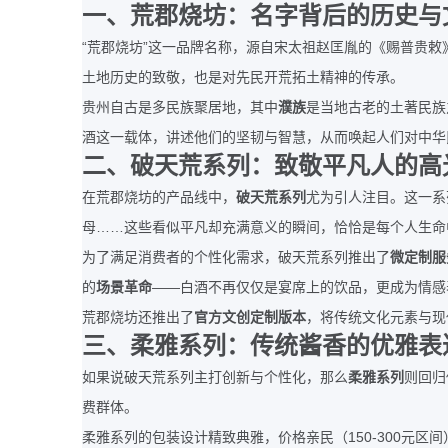
一、荒郡烧坊：名字背后的历史与
“
”
荒郡烧坊
这一品牌名称，源自宋太祖赵匡胤的《赐普贵敕
土地历史的致敬，也是对先民开荒拓土精神的传承。
贵州自古是多民族聚居地，其中
濮族
是当地古老的土著民族
酒这一载体，讲述他们的坚韧与智慧，从而唤起人们对中华
二、破天荒系列：致敬平凡人的高
在荒郡烧坊的产品线中，
破天荒系列
尤为引人注目。这一系
……
母
这些看似平凡却充满意义的瞬间，恰恰是每个人生命
为了满足消费者的个性化需求，破天荒系列推出了
微定制服
——
的
场景革命
白酒不再仅仅是宴席上的饮品，更成为情感
荒郡烧坊还推出了
官方文创定制版本
，将传统文化元素与现
三、柔雅系列：传统酱香的优雅表
如果说破天荒系列主打创新与个性化，那么
柔雅系列
则回归
费群体。
150-300
柔雅系列的包装设计精致典雅，价格亲民（
元区间