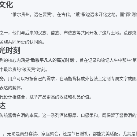
文化
——“
”
“
”
“
”
》
惟尔贵州，远在要荒
。在古代，
荒
指边远未开化之地，而
郡
则
之一，他们与后来的汉族、苗族、布依族等共同开发了这片土地。荒郡烧
民族共同历史的认同感。
光时刻
“
”
“
列的核心内涵是
致敬平凡人的高光时刻
，旨在记录和铭记人生中那些
第
“
”
中最珍贵的
破天荒
时刻。
务
，用户可以根据自己的需求，在酒瓶背标或外包装上定制专属文字或图
表达的载体。
代设计相结合，赋予产品更高的收藏和礼品价值。
达
传统酱香白酒的本真。这一系列酒体醇厚、口感柔和，既保留了酱香酒的
），无论是商务宴请、家庭聚会，还是节日赠礼，都能完美适配。尤其是