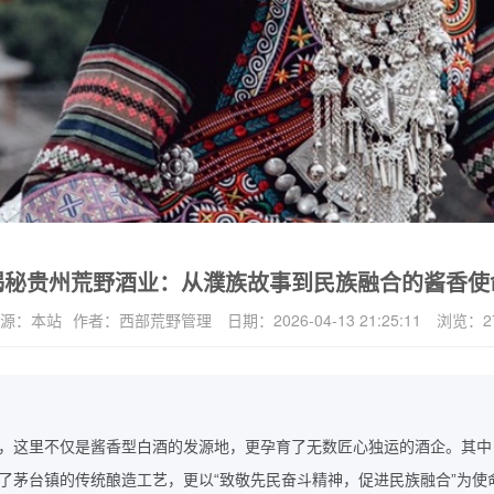
揭秘贵州荒野酒业：从濮族故事到民族融合的酱香使
源：
本站
作者：
西部荒野管理
日期：
2026-04-13 21:25:11
浏览：
2
，这里不仅是酱香型白酒的发源地，更孕育了无数匠心独运的酒企。其中
“
”
了茅台镇的传统酿造工艺，更以
致敬先民奋斗精神，促进民族融合
为使