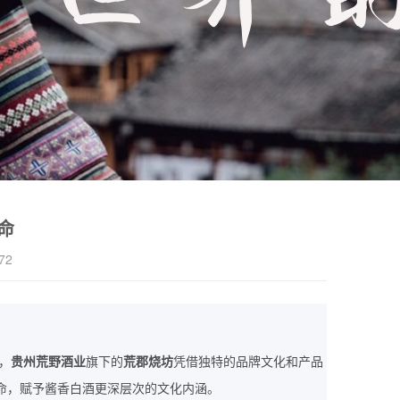
命
72
，
贵州荒野酒业
旗下的
荒郡烧坊
凭借独特的品牌文化和产品
命，赋予酱香白酒更深层次的文化内涵。