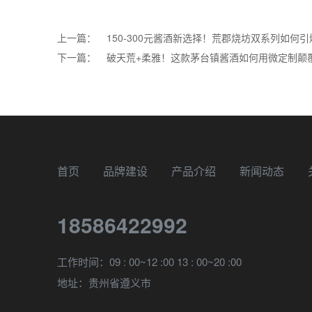
上一篇：
150-300元酱酒新选择！荒郡烧坊双系列如何
下一篇：
破天荒+柔雅！这款茅台镇酱酒如何用微定制颠
首页
品牌建设
产品介绍
新闻动态
18586422992
工作时间：09 : 00~12 :00 13 : 00~20 :00
地址：贵州省遵义市