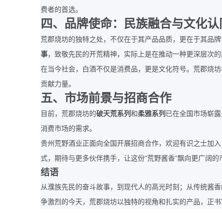
费者的首选。
四、品牌使命：民族融合与文化认
荒郡烧坊的独特之处，不仅在于其产品品质，更在于其品牌
事
，致敬先民的开荒精神，实际上是在推动一种更深层次的
在当今社会，白酒不仅是消费品，更是文化符号。荒郡烧坊
贡献力量。
五、市场前景与招商合作
目前，荒郡烧坊的
破天荒系列
和
柔雅系列
已在全国市场崭露
消费市场的需求。
贵州荒野酒业正面向全国开展招商合作，欢迎有识之士加入
“
”
式，期待与更多伙伴携手，让这份
荒野酱香
飘向更广阔的
结语
从濮族先民的奋斗故事，到现代人的高光时刻；从传统酱香
争激烈的今天，荒郡烧坊以独特的视角和扎实的产品，正书