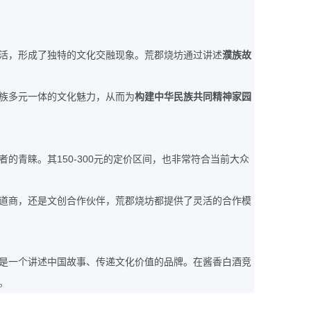
活，形成了独特的文化交融现象。荒郡烧坊通过讲述
濮族故
族多元一体的文化魅力，从而为
构建中华民族共同精神家园
150-300
者的青睐。其
元的定价区间，也非常符合当前大众
道商，还是文创合作伙伴，荒郡烧坊都提供了灵活的合作模
是一个讲述中国故事、传递文化价值的品牌。在酱香白酒竞
。