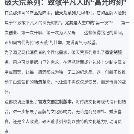
“
”
破天荒系列：致敬平凡人的
高光时刻
在荒郡烧坊的产品矩阵中，
破天荒系列
尤为特别。它的品牌内涵聚
**“
”
“
”**——
焦于
致敬平凡人的高光时刻
，尤其是人生中的
第一次
第一
……
次创业、第一次升职、第一次为人父母
这些值得铭记的瞬间，
“
”
正如同古代先民
破天荒
的壮举，充满勇气与希望。
为了满足现代消费者的个性化需求，破天荒系列推出了
微定制服
务
，用户可以根据自己的需求，在酒瓶背面或外包装上定制专属文
字或图案，让每一瓶酒都成为独一无二的纪念品。这一创新不仅推
动了白酒营销的
场景革命
，也让酒不再仅仅是饮品，而是情感的载
体。
荒郡烧坊还推出了
官方文创定制版本
，将传统文化与现代设计相结
合，进一步拓展了品牌的文化影响力。无论是商务赠礼、婚庆喜
宴，还是个人收藏，破天荒系列都能以独特的文化魅力打动消费
者。