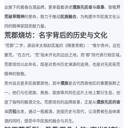
业旗下的酱香白酒品牌，更承载着讲述
濮族先民奋斗故事
、致敬
开
荒破草精神
的使命，致力于推动
民族融合
，为构建中华民族文化认
同的精神家园贡献力量。
荒郡烧坊：名字背后的历史与文化
“
”
“
荒郡
二字，源自宋太祖赵匡胤的《赐普贵敕》：
惟尔贵州，远在
”
“
”
“
”
要荒。
在古代，
荒
指未开化的边远之地，而
郡
则代表行政区域。
荒郡烧坊以此命名，既是对贵州历史渊源的追溯，也是对先民拓荒
精神的致敬。
贵州自古是多民族聚居地，其中
濮族
是古代西南地区的重要族群之
一，他们与仡佬族、彝族、苗族等共同在这片土地上繁衍生息，创
造了独特的酿酒文化。荒郡烧坊的品牌故事，正是从
濮族先民的奋
斗历程
出发，通过一瓶酱酒，连接历史与现代，让消费者在品味美
酒的同时，感受中华民族的融合与共生。