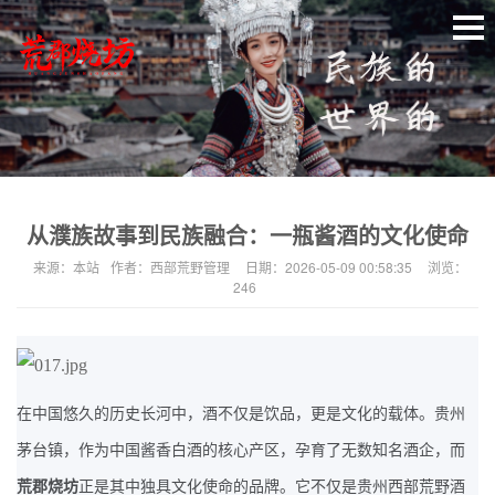
从濮族故事到民族融合：一瓶酱酒的文化使命
来源：
本站
作者：
西部荒野管理
日期：
2026-05-09 00:58:35
浏览：
246
在中国悠久的历史长河中，酒不仅是饮品，更是文化的载体。贵州
茅台镇，作为中国酱香白酒的核心产区，孕育了无数知名酒企，而
荒郡烧坊
正是其中独具文化使命的品牌。它不仅是贵州西部荒野酒