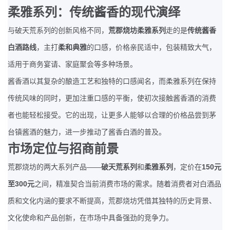
柔雅系列：传统酱香的现代演绎
与破天荒系列的创新风格不同，
荒郡烧坊柔雅系列
走的是
传统酱香
白酒路线
，主打
柔和典雅
的口感，价格亲民适中，包装精致大气，
适用于商务宴请、家庭聚会等多种场景。
酱香酒以其复杂的酿造工艺和独特的口感闻名，而柔雅系列在保持
传统风味的同时，更加注重口感的平衡，使初次接触酱香酒的消费
者也能轻松接受。它的出现，让更多人能够以合理的价格品尝到茅
台镇酱酒的魅力，进一步推动了酱香白酒的普及。
市场定位与招商前景
——
150
荒郡烧坊的两大系列产品
破天荒系列
和
柔雅系列
，定价在
元
300
至
元
之间，精准契合当前消费市场的需求。随着消费者对白酒品
质和文化内涵的要求不断提高，荒郡烧坊凭借其独特的历史背景、
文化使命和产品创新，在市场中具备强劲的竞争力。