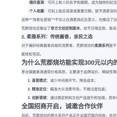
·
婚庆喜酒
：可印上新人的名字和婚期，成为独特的纪念
·
个人收藏
：可刻上励志语录或重要日期，赋予酒更深的
**“
”**
这种
场景化营销
不仅让白酒更具纪念意义，也推动了白
荒郡烧坊还推出了
官方文创定制版本
，如节日限定款、联名
2.
柔雅系列：传统酱香，亲民之选
对于偏好经典酱香风格的消费者，荒郡烧坊的
柔雅系列
是不
能轻松驾驭。
300
为什么荒郡烧坊能实现
元以内
茅台镇酱香酒通常价格高昂，主要源于品牌溢价、稀缺性等
1.
直营模式
：减少中间商环节，降低成本；
2.
精准定位
：瞄准大众消费市场，不做过度包装；
3.
创新营销
：通过微定制和文创产品提升附加值，而非
全国招商开启，诚邀合作伙伴
目前，荒郡烧坊的两大系列产品正在全国范围内招商，欢迎