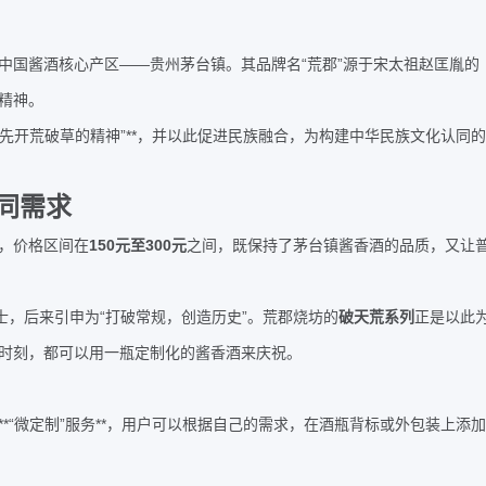
——
“
”
中国酱酒核心产区
贵州茅台镇。其品牌名
荒郡
源于宋太祖赵匡胤的
精神。
”**
先开荒破草的精神
，并以此促进民族融合，为构建中华民族文化认同的
同需求
150
300
，价格区间在
元至
元
之间，既保持了茅台镇酱香酒的品质，又让
“
”
士，后来引申为
打破常规，创造历史
。荒郡烧坊的
破天荒系列
正是以此
时刻，都可以用一瓶定制化的酱香酒来庆祝。
**“
”
**
微定制
服务
，用户可以根据自己的需求，在酒瓶背标或外包装上添加
；