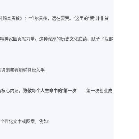
“
”
“
”
《赐普贵敕》：
惟尔贵州，远在要荒。
这里的
荒
并非贫
精神家园贡献力量。这种深厚的历史文化底蕴，赋予了荒郡
普通消费者能够轻松入手。
‘
’
——
为核心内涵，
致敬每个人生命中的
第一次
第一次创业成
个性化文字或图案。例如：