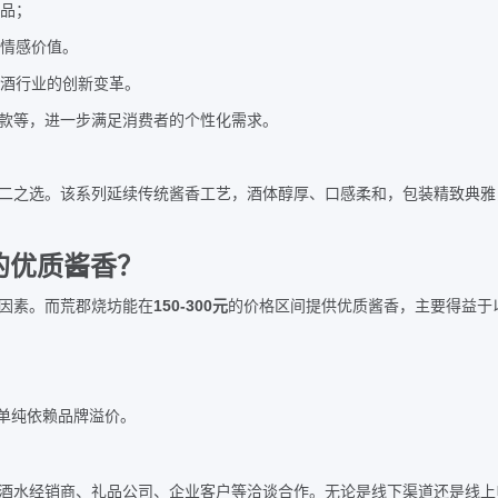
品；
情感价值。
酒行业的创新变革。
款等，进一步满足消费者的个性化需求。
二之选。该系列延续传统酱香工艺，酒体醇厚、口感柔和，包装精致典雅
的优质酱香？
150-300
因素。而荒郡烧坊能在
元
的价格区间提供优质酱香，主要得益于
单纯依赖品牌溢价。
酒水经销商、礼品公司、企业客户等洽谈合作。无论是线下渠道还是线上