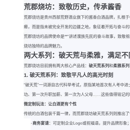
荒郡烧坊：致敬历史，传承酱香
荒郡烧坊是贵州西部荒野酒业旗下的酱香白酒品牌，扎根于
瘠，而是指未被完全开发的边疆之地，象征着开拓与奋斗的
**“
荒郡烧坊的品牌使命是
讲述濮族先民的奋斗故事，致敬祖
烧坊独特的品牌魅力。
两大系列：破天荒与柔雅，满足不
荒郡烧坊目前拥有两大核心产品线：
破天荒系列
和
柔雅系列
1.
破天荒系列：致敬平凡人的高光时刻
“
”
破天荒
一词源自古代科举考试，原指某地首次有人考中进
……
功、第一次升职加薪、第一次为人父母
这些值得铭记的
微定制玩法：让白酒更有个性
传统的白酒包装千篇一律，而荒郡烧坊破天荒系列则推出了
Logo
·
商务宴请
：可定制企业
或祝福语，提升品牌形象