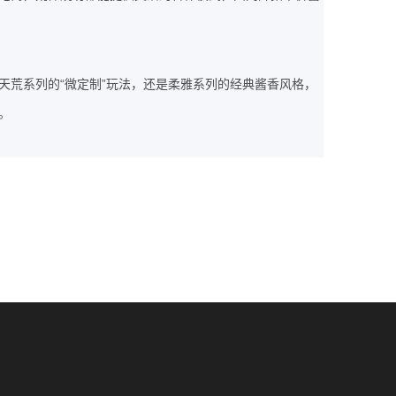
“
”
天荒系列的
微定制
玩法，还是柔雅系列的经典酱香风格，
。