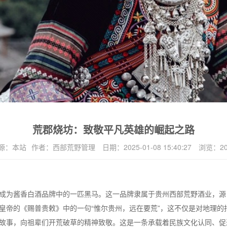
荒郡烧坊：致敬平凡英雄的崛起之路
源：
本站
作者：
西部荒野管理
日期：
2025-01-08 15:40:27
浏览：
2
成为酱香白酒品牌中的一匹黑马。这一品牌隶属于贵州西部荒野酒业，源自
皇帝的《赐普贵敕》中的一句“惟尔贵州，远在要荒”，这不仅是对地理的
故事，向祖辈们开荒破草的精神致敬。这是一条承载着民族文化认同、促