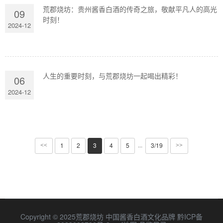
荒郡烧坊：贵州酱香白酒的传奇之旅，敬献平凡人的高光
09
时刻！
2024-12
人生的重要时刻，与荒郡烧坊一起喝出精彩！
06
2024-12
1
2
3
4
5
3/19
···
<<
>>
Copyright © 2025荒郡烧坊 中国酱香白酒文化品牌
黔ICP备