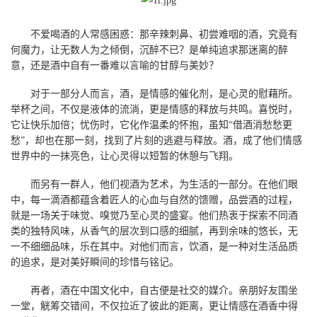
不爱喝酒的人常感困惑：那辛辣刺鼻、初尝难咽的酒，究竟有
何魔力，让无数人为之倾倒，沉醉不已？是单纯追求那迷离的醉
意，还是酒中自有一番难以言喻的甘醇与美妙？
对于一部分人而言，酒，是情感的催化剂，是心灵的慰藉所。
举杯之间，不仅是液体的流淌，更是情感的释放与共鸣。喜悦时，
它让快乐加倍；忧伤时，它化作温柔的怀抱，虽知“借酒消愁愁更
愁”，却也在那一刻，找到了片刻的逃避与释放。酒，成了他们情感
世界中的一抹亮色，让心灵得以短暂的休憩与飞翔。
而另有一群人，他们视酒为艺术，为生活的一部分。在他们眼
中，每一滴酒都蕴含着匠人的心血与自然的馈赠，品尝酒的过程，
就是一场关于味觉、嗅觉乃至心灵的盛宴。他们热衷于探索不同酒
类的独特风味，从香气的层次到口感的细腻，再到余味的悠长，无
一不细细品味，乐在其中。对他们而言，饮酒，是一种对生活品质
的追求，是对美好瞬间的珍惜与铭记。
再者，酒在中国文化中，自古便是社交的媒介。亲朋好友围坐
一堂，觥筹交错间，不仅拉近了彼此的距离，更让情感在酒香中得