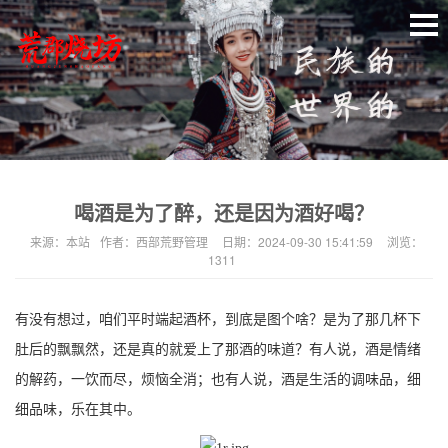
喝酒是为了醉，还是因为酒好喝？
来源：
本站
作者：
西部荒野管理
日期：
2024-09-30 15:41:59
浏览：
1311
有没有想过，咱们平时端起酒杯，到底是图个啥？是为了那几杯下
肚后的飘飘然，还是真的就爱上了那酒的味道？有人说，酒是情绪
的解药，一饮而尽，烦恼全消；也有人说，酒是生活的调味品，细
细品味，乐在其中。