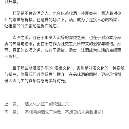
以升华。
即便是不善饮酒之人，也会以茶代酒，共襄盛举，表达着对彼
此的尊重与祝福。在这样的场合下，酒，成为了连接人心的桥梁，
让相聚的时光更加温馨而难忘。
饮酒之乐，既在于那令人沉醉的朦胧之美，也在于对酒本身品
质的热爱与追求，更在于它作为社交工具所带来的温馨与和谐。然
而，真正的饮酒之道，应在于适量、适度，让酒成为生活的点缀而
非负担。
至于那些以灌酒为乐的“酒桌文化”，实则是对酒文化的一种误解
与扭曲，值得我们共同反思与摒弃。在品味酒的同时，更应珍惜那
份因酒而生的真挚情感与美好时光。
上一篇：
酒文化之庄子的饮酒之乐！
下一篇：
不想喝的酒先干为敬，不想见的人笑脸相迎！