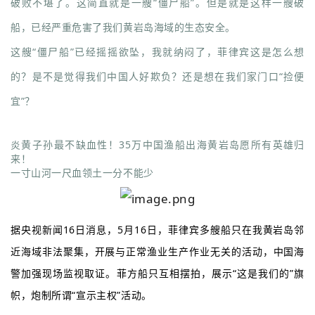
破败不堪了。这简直就是一艘“僵尸船”。但是就是这样一艘破
船，已经严重危害了我们黄岩岛海域的生态安全。
这艘“僵尸船”已经摇摇欲坠，我就纳闷了，菲律宾这是怎么想
的？是不是觉得我们中国人好欺负？还是想在我们家门口“捡便
宜”？
炎黄子孙最不缺血性！35万中国渔船出海黄岩岛愿所有英雄归
来！
一寸山河一尺血领土一分不能少
据央视新闻16日消息，5月16日，菲律宾多艘船只在我黄岩岛邻
近海域非法聚集，开展与正常渔业生产作业无关的活动，中国海
警加强现场监视取证。菲方船只互相摆拍，展示“这是我们的”旗
帜，炮制所谓“宣示主权”活动。