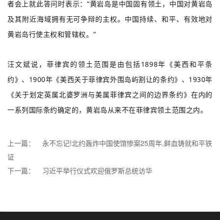
者会上就此答问时表示：“黄岩岛是中国固有领土，中国对黄岩岛
及其附近海域拥有无可争辩的主权。中国持续、和平、有效地对
黄岩岛行使主权和管辖权。”
汪文斌说，菲律宾的领土范围是由包括1898年《美西和平条
约》、1900年《美西关于菲律宾外围岛屿割让的条约》、1930年
《关于划定英属北婆罗洲与美属菲律宾之间的边界条约》在内的
一系列国际条约确定的，黄岩岛从来不在菲律宾领土范围之内。
上一篇：
永不忘记!北约轰炸中国使馆惨案25周年,鲜血铸就和平铁
证
下一篇：
习近平举行仪式欢迎俄罗斯总统访华