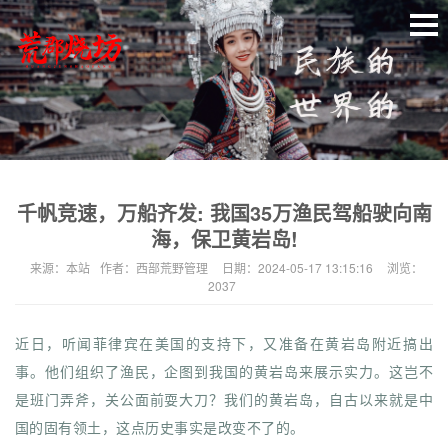
千帆竞速，万船齐发: 我国35万渔民驾船驶向南
海，保卫黄岩岛!
来源：
本站
作者：
西部荒野管理
日期：
2024-05-17 13:15:16
浏览：
2037
近日，听闻菲律宾在美国的支持下，又准备在
黄岩
岛
附近搞出
事。
他们组织了渔民，企图到我国的黄岩岛来展示实力。
这岂不
是班门弄斧，关公面前耍大刀？
我们的黄岩岛，自古以来就是中
国的固有领土，这点历史事实是改变不了的。