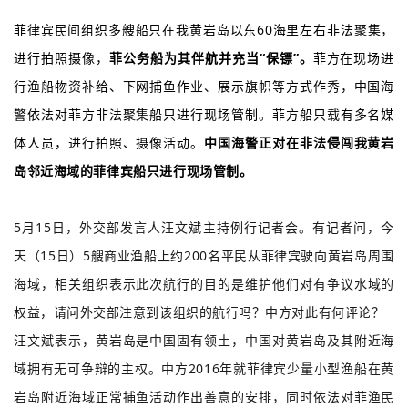
菲律宾民间组织多艘船只在我黄岩岛以东60海里左右非法聚集，
进行拍照摄像，
菲公务船为其伴航并充当“保镖”。
菲方在现场进
行渔船物资补给、下网捕鱼作业、展示旗帜等方式作秀，中国海
警依法对菲方非法聚集船只进行现场管制。菲方船只载有多名媒
体人员，进行拍照、摄像活动。
中国海警正对在非法侵闯我黄岩
岛邻近海域的菲律宾船只进行现场管制。
5月15日，外交部发言人汪文斌主持例行记者会。有记者问，今
天（15日）5艘商业渔船上约200名平民从菲律宾驶向黄岩岛周围
海域，相关组织表示此次航行的目的是维护他们对有争议水域的
权益，请问外交部注意到该组织的航行吗？中方对此有何评论？
汪文斌表示，黄岩岛是中国固有领土，中国对黄岩岛及其附近海
域拥有无可争辩的主权。中方2016年就菲律宾少量小型渔船在黄
岩岛附近海域正常捕鱼活动作出善意的安排，同时依法对菲渔民