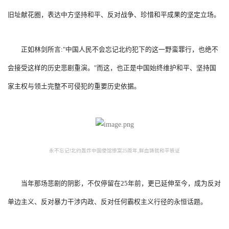
旧址献花圈，表达中方坚持和平、反对战争、珍惜和平成果的坚定立场。
正如林剑所言:"中国人民不会忘记北约犯下的这一野蛮罪行，也绝不
会接受这样的历史悲剧重演。"而这，也正是中国始终维护和平、坚持国
家主权与领土完整不可侵犯的重要历史依据。
永不忘记!北约轰炸中国使馆惨案25周年,鲜血铸就和平铁证
当年那场悲剧的阴影，不仅停留在25年前，更已延伸至今，成为反对
单边主义、反对暴力干涉内政、反对任何霸权主义行径的永恒话题。