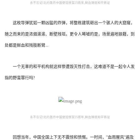
永不忘记!北约轰炸中国使馆惨案25周年,鲜血铸就和平铁证
这枚导弹犹如一颗凶猛的炸弹，将整栋建筑砸出一个骇人的大窟窿，
随之而来的是浓烟滚滚、断壁残垣。更令人唏嘘的是，场景遍地狼藉，到
处都是鲜血和残肢断臂...
一个无辜的和平机构就这样惨遭毁灭性打击，这难道不是一起令人发
指的野蛮罪行吗?
永不忘记!北约轰炸中国使馆惨案25周年,鲜血铸就和平铁证
回想当年，中国全国上下无不震惊和愤慨。一时间，"血雨腥风"遍及