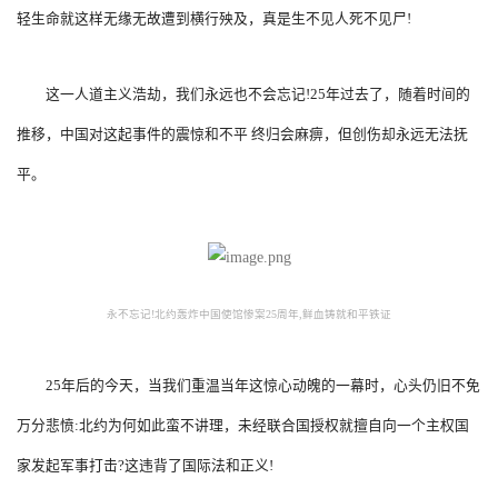
轻生命就这样无缘无故遭到横行殃及，真是生不见人死不见尸!
这一人道主义浩劫，我们永远也不会忘记!25年过去了，随着时间的
推移，中国对这起事件的震惊和不平 终归会麻痹，但创伤却永远无法抚
平。
永不忘记!北约轰炸中国使馆惨案25周年,鲜血铸就和平铁证
25年后的今天，当我们重温当年这惊心动魄的一幕时，心头仍旧不免
万分悲愤:北约为何如此蛮不讲理，未经联合国授权就擅自向一个主权国
家发起军事打击?这违背了国际法和正义!