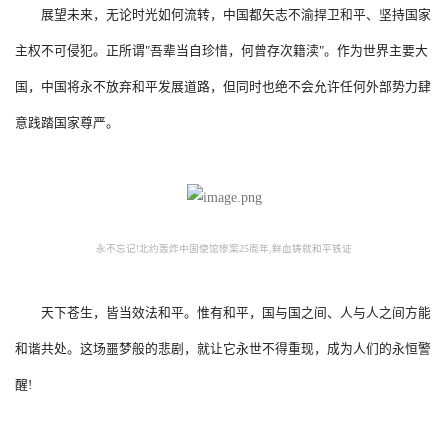
展望未来，无论时光如何流转，中国都矢志不渝捍卫和平、坚持国家
主权不可侵犯。正所谓"吾辈当自珍惜，何曾存次籍渎"。作为世界主要大
国，中国将永不放弃和平发展道路，但同时也绝不会允许任何外部势力肆
意践踏国家尊严。
永不忘记!北约轰炸中国使馆惨案25周年,鲜血铸就和平铁证
天下苍生，皆当效法和平。惟有和平，国与国之间、人与人之间方能
和谐共处。这场噩梦般的悲剧，就让它永世不得重现，成为人们的永恒警
醒!