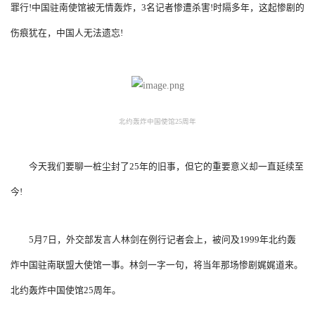
罪行!中国驻南使馆被无情轰炸，3名记者惨遭杀害!时隔多年，这起惨剧的
伤痕犹在，中国人无法遗忘!
北约轰炸中国使馆25周年
今天我们要聊一桩尘封了25年的旧事，但它的重要意义却一直延续至
今!
5月7日，外交部发言人林剑在例行记者会上，被问及1999年北约轰
炸中国驻南联盟大使馆一事。林剑一字一句，将当年那场惨剧娓娓道来。
北约轰炸中国使馆25周年。