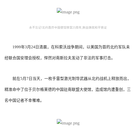
永不忘记!北约轰炸中国使馆惨案25周年,鲜血铸就和平铁证
1999年3月24日清晨，在科索沃战争期间，以美国为首的北约军队未
经联合国安理会授权，悍然对南斯拉夫发动了非法的军事打击。
就在5月7日当天，一枚手雷型激光制导武器从北约战机上释放而出，
精准命中了位于贝尔格莱德的中国驻南联盟大使馆，造成馆内遭重创，三
名中国记者不幸罹难。