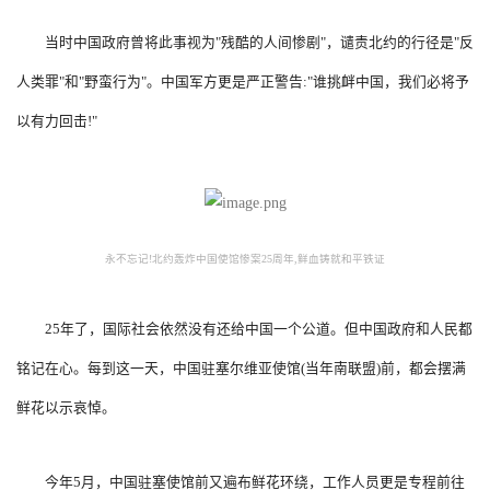
当时中国政府曾将此事视为"残酷的人间惨剧"，谴责北约的行径是"反
人类罪"和"野蛮行为"。中国军方更是严正警告:"谁挑衅中国，我们必将予
以有力回击!"
永不忘记!北约轰炸中国使馆惨案25周年,鲜血铸就和平铁证
25年了，国际社会依然没有还给中国一个公道。但中国政府和人民都
铭记在心。每到这一天，中国驻塞尔维亚使馆(当年南联盟)前，都会摆满
鲜花以示哀悼。
今年5月，中国驻塞使馆前又遍布鲜花环绕，工作人员更是专程前往