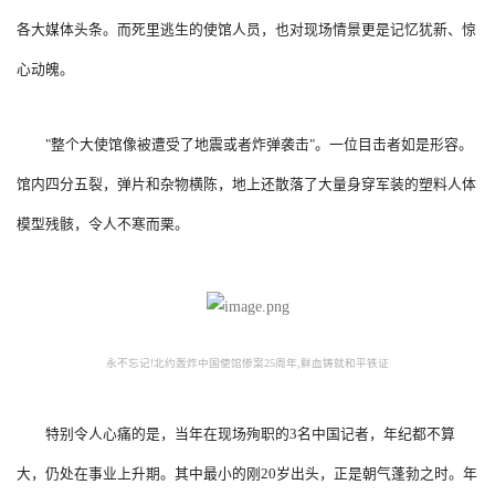
各大媒体头条。而死里逃生的使馆人员，也对现场情景更是记忆犹新、惊
心动魄。
"整个大使馆像被遭受了地震或者炸弹袭击"。一位目击者如是形容。
馆内四分五裂，弹片和杂物横陈，地上还散落了大量身穿军装的塑料人体
模型残骸，令人不寒而栗。
永不忘记!北约轰炸中国使馆惨案25周年,鲜血铸就和平铁证
特别令人心痛的是，当年在现场殉职的3名中国记者，年纪都不算
大，仍处在事业上升期。其中最小的刚20岁出头，正是朝气蓬勃之时。年