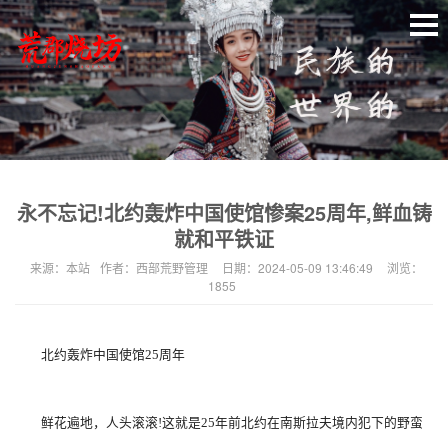
永不忘记!北约轰炸中国使馆惨案25周年,鲜血铸
就和平铁证
来源：
本站
作者：
西部荒野管理
日期：
2024-05-09 13:46:49
浏览：
1855
北约轰炸中国使馆25周年
鲜花遍地，人头滚滚!这就是25年前北约在南斯拉夫境内犯下的野蛮